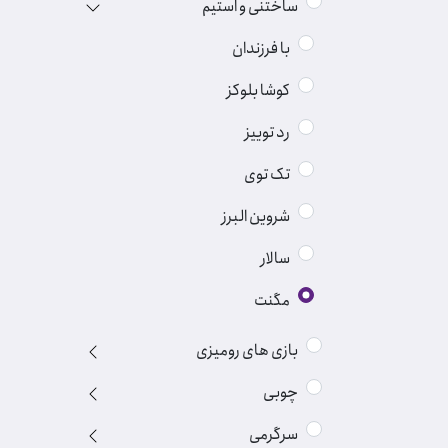
ساختنی و استیم
با فرزندان
کوشا بلوکز
رد توییز
تک توی
شروین البرز
سالار
مگنت
بازی های رومیزی
چوبی
سرگرمی