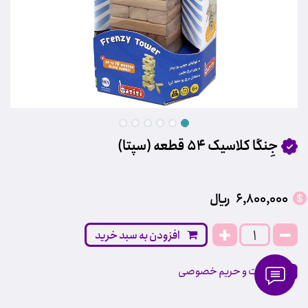
جِنگا کلاسیک 54 قطعه (سپتا)
6,800,000
﷼
افزودن به سبد خرید
مقررات و حریم خصوصی