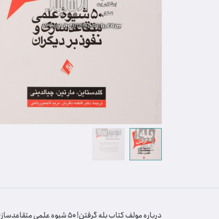
درباره مولف کتاب بله گرفتن! 50 شیوه علمی متقاعدسازی و نفوذ بر دیگران