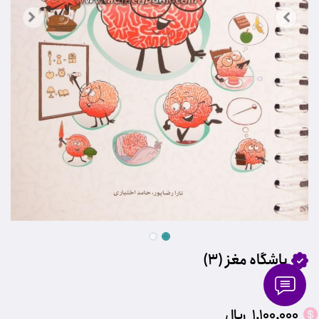
باشگاه مغز (3)
1,100,000
﷼