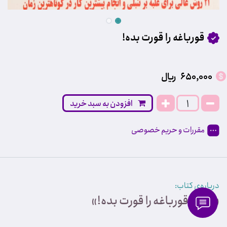
قورباغه را قورت بده!
650,000
﷼
افزودن به سبد خرید
مقررات و حریم خصوصی
درباره‌ی کتاب:
«کتاب قورباغه را قورت بده!»