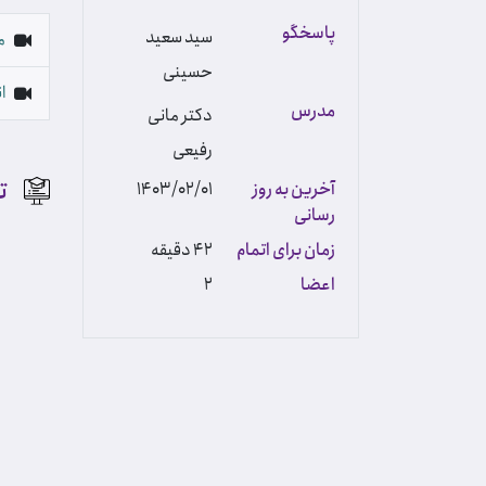
پاسخگو
سید سعید
م
حسینی
ا
مدرس
دکتر مانی
رفیعی
ت
آخرین به روز
1403/02/01
رسانی
زمان برای اتمام
42 دقیقه
اعضا
2