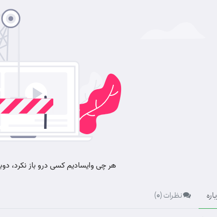
اره
نظرات (
0
)