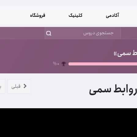
آکادمی
کلینیک
فروشگاه
ط سمی»
%
0
وابط سمی
قبلی
ب